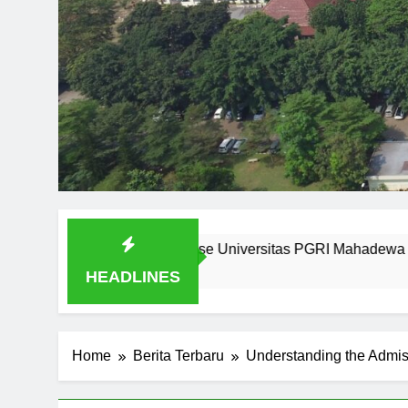
 Choose Universitas PGRI Mahadewa Indonesia for Higher Ed
i Ago
HEADLINES
Home
Berita Terbaru
Understanding the Admis