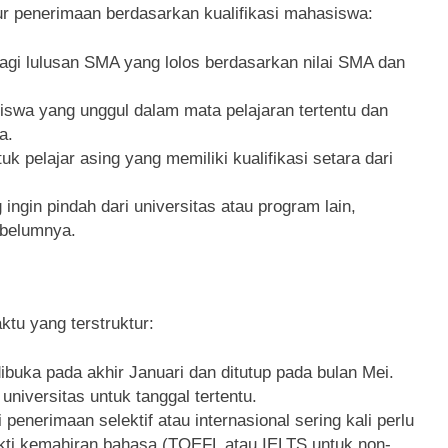
ur penerimaan berdasarkan kualifikasi mahasiswa:
bagi lulusan SMA yang lolos berdasarkan nilai SMA dan
siswa yang unggul dalam mata pelajaran tertentu dan
a.
uk pelajar asing yang memiliki kualifikasi setara dari
ingin pindah dari universitas atau program lain,
ebelumnya.
tu yang terstruktur:
dibuka pada akhir Januari dan ditutup pada bulan Mei.
niversitas untuk tanggal tertentu.
penerimaan selektif atau internasional sering kali perlu