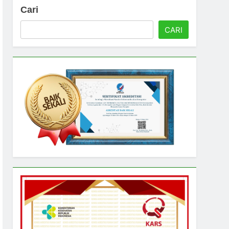
Cari
CARI