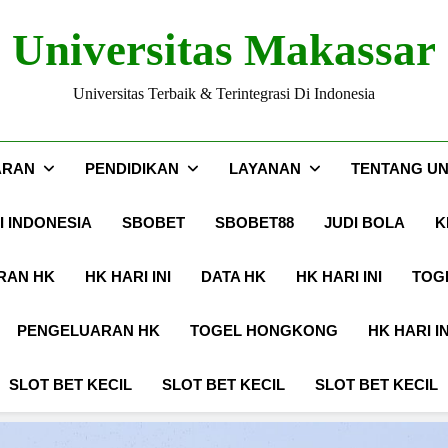
Universitas Makassar
Universitas Terbaik & Terintegrasi Di Indonesia
ARAN
PENDIDIKAN
LAYANAN
TENTANG UN
I INDONESIA
SBOBET
SBOBET88
JUDI BOLA
K
RAN HK
HK HARI INI
DATA HK
HK HARI INI
TOG
PENGELUARAN HK
TOGEL HONGKONG
HK HARI IN
SLOT BET KECIL
SLOT BET KECIL
SLOT BET KECIL