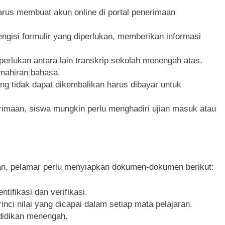
rus membuat akun online di portal penerimaan
ngisi formulir yang diperlukan, memberikan informasi
erlukan antara lain transkrip sekolah menengah atas,
emahiran bahasa.
ang tidak dapat dikembalikan harus dibayar untuk
erimaan, siswa mungkin perlu menghadiri ujian masuk atau
n, pelamar perlu menyiapkan dokumen-dokumen berikut:
ntifikasi dan verifikasi.
inci nilai yang dicapai dalam setiap mata pelajaran.
ndidikan menengah.