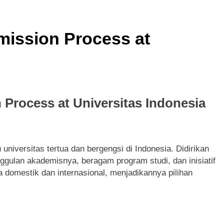
mission Process at
Process at Universitas Indonesia
universitas tertua dan bergengsi di Indonesia. Didirikan
nggulan akademisnya, beragam program studi, dan inisiatif
a domestik dan internasional, menjadikannya pilihan