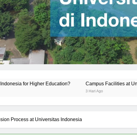
ucation?
Campus Facilities at Universitas PGRI Mahade
3 Hari Ago
sion Process at Universitas Indonesia