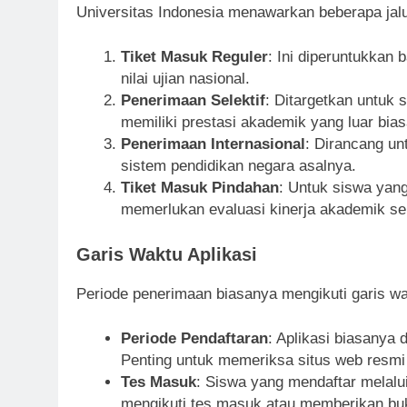
Universitas Indonesia menawarkan beberapa jal
Tiket Masuk Reguler
: Ini diperuntukkan 
nilai ujian nasional.
Penerimaan Selektif
: Ditargetkan untuk 
memiliki prestasi akademik yang luar bias
Penerimaan Internasional
: Dirancang unt
sistem pendidikan negara asalnya.
Tiket Masuk Pindahan
: Untuk siswa yang 
memerlukan evaluasi kinerja akademik s
Garis Waktu Aplikasi
Periode penerimaan biasanya mengikuti garis wak
Periode Pendaftaran
: Aplikasi biasanya 
Penting untuk memeriksa situs web resmi u
Tes Masuk
: Siswa yang mendaftar melalui 