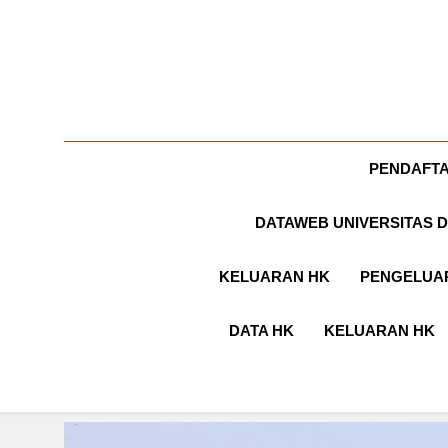
PENDAFT
DATAWEB UNIVERSITAS D
KELUARAN HK
PENGELUA
DATA HK
KELUARAN HK