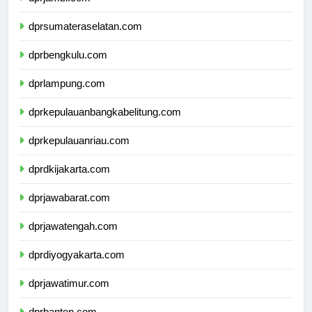
dprsumateraselatan.com
dprbengkulu.com
dprlampung.com
dprkepulauanbangkabelitung.com
dprkepulauanriau.com
dprdkijakarta.com
dprjawabarat.com
dprjawatengah.com
dprdiyogyakarta.com
dprjawatimur.com
dprbanten.com