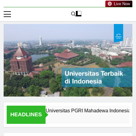
Live Now
es and Events at Universitas PGRI Mahadewa Indonesia
Re
HEADLINES
1 