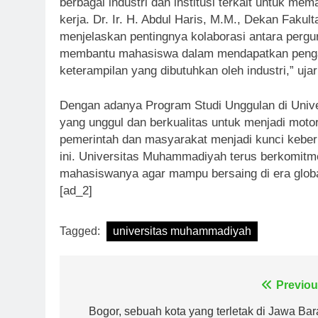
berbagai industri dan institusi terkait untuk m
kerja. Dr. Ir. H. Abdul Haris, M.M., Dekan Fak
menjelaskan pentingnya kolaborasi antara pergur
membantu mahasiswa dalam mendapatkan pengal
keterampilan yang dibutuhkan oleh industri,” uja
Dengan adanya Program Studi Unggulan di Unive
yang unggul dan berkualitas untuk menjadi mot
pemerintah dan masyarakat menjadi kunci kebe
ini. Universitas Muhammadiyah terus berkomitm
mahasiswanya agar mampu bersaing di era global
[ad_2]
Tagged:
universitas muhammadiyah
Navigasi
Previou
pos
Bogor, sebuah kota yang terletak di Jawa Bara