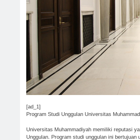
[ad_1]
Program Studi Unggulan Universitas Muhammadi
Universitas Muhammadiyah memiliki reputasi y
Unggulan. Program studi unggulan ini bertujuan