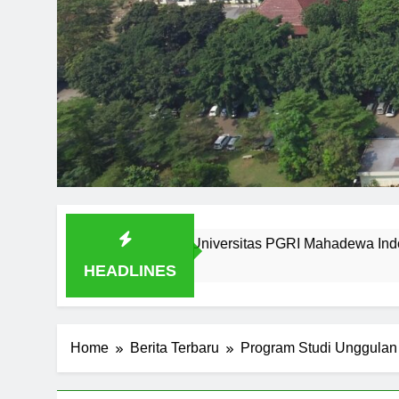
 Universitas PGRI Mahadewa Indonesia for Higher Education
HEADLINES
Home
Berita Terbaru
Program Studi Unggulan