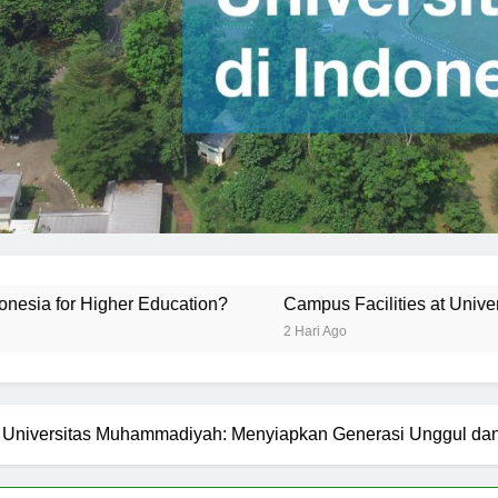
?
Campus Facilities at Universitas PGRI Mahadewa Indo
2 Hari Ago
 Universitas Muhammadiyah: Menyiapkan Generasi Unggul dan