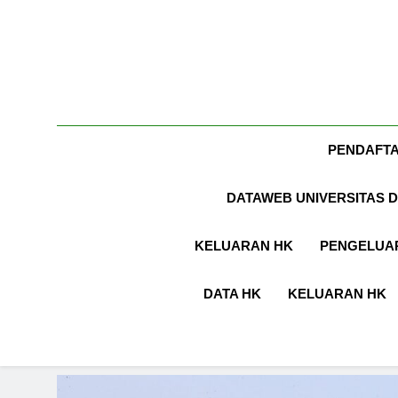
PENDAFT
DATAWEB UNIVERSITAS D
KELUARAN HK
PENGELUA
DATA HK
KELUARAN HK