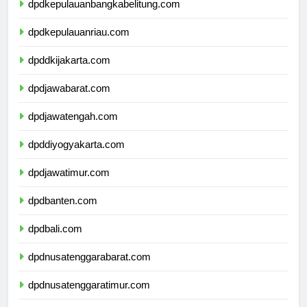
dpdkepulauanbangkabelitung.com
dpdkepulauanriau.com
dpddkijakarta.com
dpdjawabarat.com
dpdjawatengah.com
dpddiyogyakarta.com
dpdjawatimur.com
dpdbanten.com
dpdbali.com
dpdnusatenggarabarat.com
dpdnusatenggaratimur.com