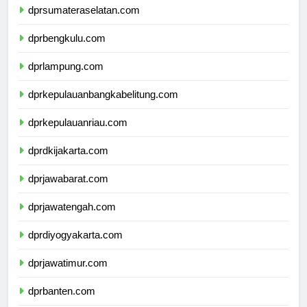
dprsumateraselatan.com
dprbengkulu.com
dprlampung.com
dprkepulauanbangkabelitung.com
dprkepulauanriau.com
dprdkijakarta.com
dprjawabarat.com
dprjawatengah.com
dprdiyogyakarta.com
dprjawatimur.com
dprbanten.com