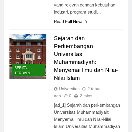
keterampilan dan pengetahuan
yang relevan dengan kebutuhan
industri, program studi…
Read Full News
Sejarah dan
Perkembangan
Universitas
Muhammadiyah:
BERITA
Menyemai Ilmu dan Nilai-
TERBARU
Nilai Islam
Universitas
2 tahun
ago
0
2 mins
[ad_1] Sejarah dan perkembangan
Universitas Muhammadiyah:
Menyemai Ilmu dan Nilai-Nilai
Islam Universitas Muhammadiyah