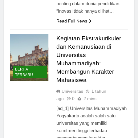
inovasi merupakan hal yang sangat
penting dalam dunia pendidikan.
“Inovasi tidak hanya dilihat…
Read Full News
Kegiatan Ekstrakurikuler
dan Kemanusiaan di
Universitas
Muhammadiyah:
BERITA
Membangun Karakter
TERBARU
Mahasiswa
Universitas
1 tahun
ago
0
2 mins
[ad_1] Universitas Muhammadiyah
Yogyakarta adalah salah satu
universitas yang memiliki
komitmen tinggi terhadap