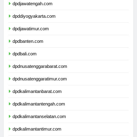
dpdjawatengah.com
dpddiyogyakarta.com
dpdjawatimur.com
dpdbanten.com
dpdbali.com
dpdnusatenggarabarat.com
dpdnusatenggaratimur.com
dpdkalimantanbarat.com
dpdkalimantantengah.com
dpdkalimantanselatan.com
dpdkalimantantimur.com