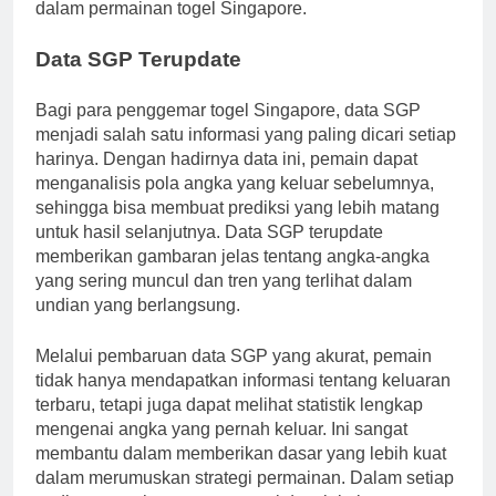
dalam permainan togel Singapore.
Data SGP Terupdate
Bagi para penggemar togel Singapore, data SGP
menjadi salah satu informasi yang paling dicari setiap
harinya. Dengan hadirnya data ini, pemain dapat
menganalisis pola angka yang keluar sebelumnya,
sehingga bisa membuat prediksi yang lebih matang
untuk hasil selanjutnya. Data SGP terupdate
memberikan gambaran jelas tentang angka-angka
yang sering muncul dan tren yang terlihat dalam
undian yang berlangsung.
Melalui pembaruan data SGP yang akurat, pemain
tidak hanya mendapatkan informasi tentang keluaran
terbaru, tetapi juga dapat melihat statistik lengkap
mengenai angka yang pernah keluar. Ini sangat
membantu dalam memberikan dasar yang lebih kuat
dalam merumuskan strategi permainan. Dalam setiap