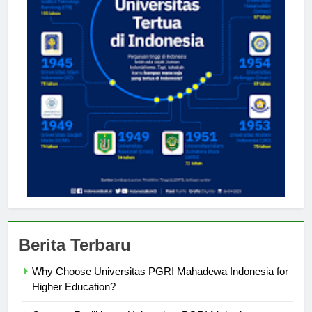
Berita Terbaru
Why Choose Universitas PGRI Mahadewa Indonesia for
Higher Education?