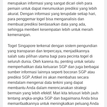
merupakan informasi yang sangat dicari oleh para
pemain untuk dapat merumuskan prediksi yang lebih
akurat. Dengan informasi yang terupdate setiap hari,
para penggemar togel bisa menganalisis dan
membuat prediksi berdasarkan data yang ada,
sehingga memberi kesempatan lebih untuk meraih
kemenangan.
Togel Singapore terkenal dengan sistem pengundian
yang transparan dan terpercaya, menjadikannya
salah satu pilihan utama bagi para pecinta togel di
seluruh dunia. Oleh karena itu, penting untuk selalu
memperhatikan data keluaran SGP dan juga berbagai
sumber informasi lainnya seperti bocoran SGP atau
prediksi SGP. Artikel ini akan membahas secara
mendalam mengenai data terkini yang dapat
membantu Anda dalam merencanakan strategi
bermain yang lebih efektif. Mari kita telusuri lebih jauh
tentang angka-angka SGP dan bagaimana Anda bisa
memanfaatkannya untuk meningkatkan peluang Anda