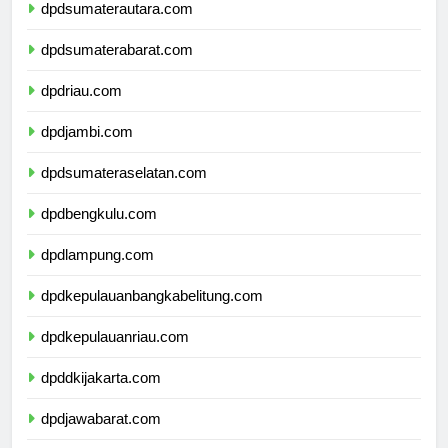
dpdsumaterautara.com
dpdsumaterabarat.com
dpdriau.com
dpdjambi.com
dpdsumateraselatan.com
dpdbengkulu.com
dpdlampung.com
dpdkepulauanbangkabelitung.com
dpdkepulauanriau.com
dpddkijakarta.com
dpdjawabarat.com