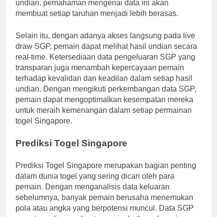
undian, pemahaman mengenai data ini akan
membuat setiap taruhan menjadi lebih berasas.
Selain itu, dengan adanya akses langsung pada live
draw SGP, pemain dapat melihat hasil undian secara
real-time. Ketersediaan data pengeluaran SGP yang
transparan juga menambah kepercayaan pemain
terhadap kevalidan dan keadilan dalam setiap hasil
undian. Dengan mengikuti perkembangan data SGP,
pemain dapat mengoptimalkan kesempatan mereka
untuk meraih kemenangan dalam setiap permainan
togel Singapore.
Prediksi Togel Singapore
Prediksi Togel Singapore merupakan bagian penting
dalam dunia togel yang sering dicari oleh para
pemain. Dengan menganalisis data keluaran
sebelumnya, banyak pemain berusaha menemukan
pola atau angka yang berpotensi muncul. Data SGP