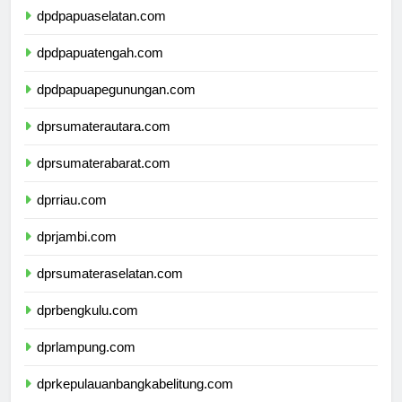
dpdpapuaselatan.com
dpdpapuatengah.com
dpdpapuapegunungan.com
dprsumaterautara.com
dprsumaterabarat.com
dprriau.com
dprjambi.com
dprsumateraselatan.com
dprbengkulu.com
dprlampung.com
dprkepulauanbangkabelitung.com