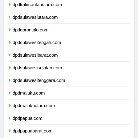
dpdkalimantanutara.com
dpdsulawesiutara.com
dpdgorontalo.com
dpdsulawesitengah.com
dpdsulawesibarat.com
dpdsulawesiselatan.com
dpdsulawesitenggara.com
dpdmaluku.com
dpdmalukuutara.com
dpdpapua.com
dpdpapuabarat.com