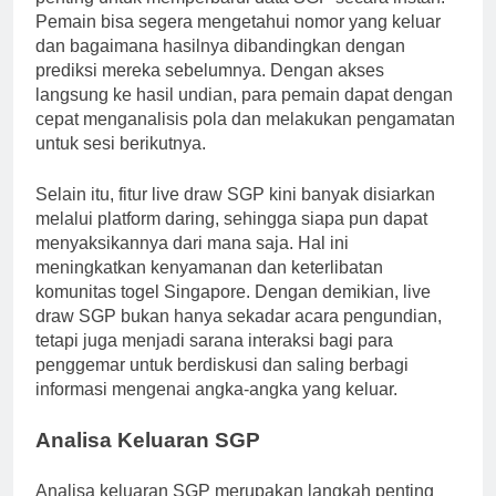
Pemain bisa segera mengetahui nomor yang keluar
dan bagaimana hasilnya dibandingkan dengan
prediksi mereka sebelumnya. Dengan akses
langsung ke hasil undian, para pemain dapat dengan
cepat menganalisis pola dan melakukan pengamatan
untuk sesi berikutnya.
Selain itu, fitur live draw SGP kini banyak disiarkan
melalui platform daring, sehingga siapa pun dapat
menyaksikannya dari mana saja. Hal ini
meningkatkan kenyamanan dan keterlibatan
komunitas togel Singapore. Dengan demikian, live
draw SGP bukan hanya sekadar acara pengundian,
tetapi juga menjadi sarana interaksi bagi para
penggemar untuk berdiskusi dan saling berbagi
informasi mengenai angka-angka yang keluar.
Analisa Keluaran SGP
Analisa keluaran SGP merupakan langkah penting