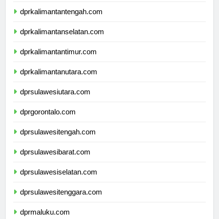
dprkalimantantengah.com
dprkalimantanselatan.com
dprkalimantantimur.com
dprkalimantanutara.com
dprsulawesiutara.com
dprgorontalo.com
dprsulawesitengah.com
dprsulawesibarat.com
dprsulawesiselatan.com
dprsulawesitenggara.com
dprmaluku.com