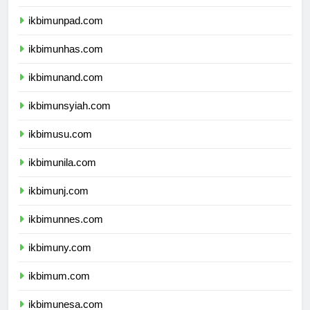
ikbimunpad.com
ikbimunhas.com
ikbimunand.com
ikbimunsyiah.com
ikbimusu.com
ikbimunila.com
ikbimunj.com
ikbimunnes.com
ikbimuny.com
ikbimum.com
ikbimunesa.com