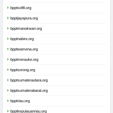
bpptsofifi.org
bpptjayapura.org
bpptmanokwari.org
bpptnabire.org
bpptwamena.org
bpptmerauke.org
bpptsorong.org
bpptsumaterautara.org
bpptsumaterabarat.org
bpptriau.org
bpptkepulauanriau.org