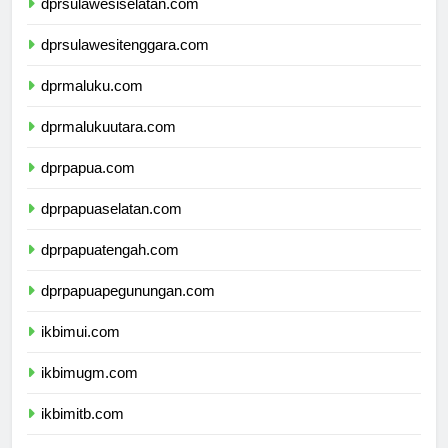
dprsulawesiselatan.com
dprsulawesitenggara.com
dprmaluku.com
dprmalukuutara.com
dprpapua.com
dprpapuaselatan.com
dprpapuatengah.com
dprpapuapegunungan.com
ikbimui.com
ikbimugm.com
ikbimitb.com