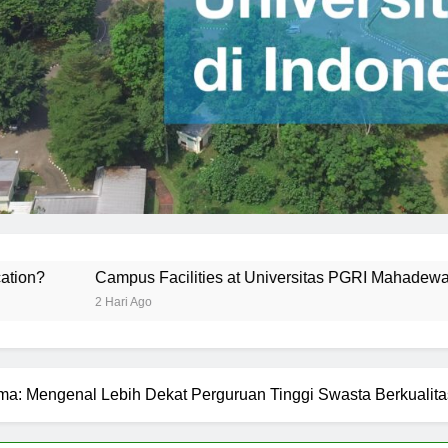
lities at Universitas PGRI Mahadewa Indonesia: A Guide
ma: Mengenal Lebih Dekat Perguruan Tinggi Swasta Berkualitas