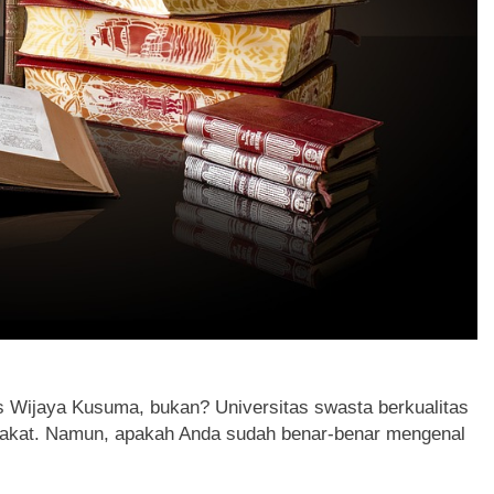
s Wijaya Kusuma, bukan? Universitas swasta berkualitas
yarakat. Namun, apakah Anda sudah benar-benar mengenal