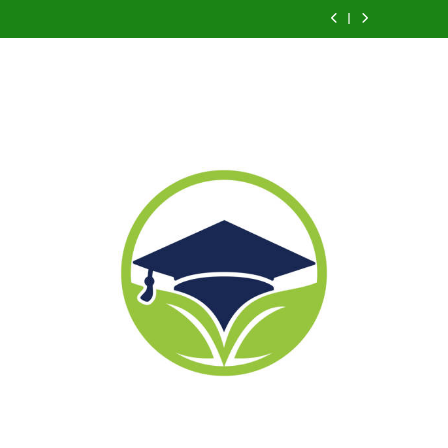
Accreditation
Graduates
PGRI
Universitas
Accreditation
Graduates
PGRI
at
of
at
of
Mahadewa
PGRI
at
of
Mahadewa
Universitas
Accreditation
Universitas
Universitas
Indonesia
Mahadewa
Universitas
Universitas
Indonesia
PGRI
at
PGRI
PGRI
for
Indonesia:
PGRI
PGRI
for
Mahadewa
Universitas
Mahadewa
Mahadewa
Higher
A
Mahadewa
Mahadewa
Higher
Indonesia:
PGRI
Indonesia
Indonesia
Education?
Guide
Indonesia
Indonesia
Education?
A
Mahadewa
Guide
Indonesia