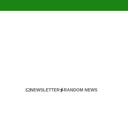
NEWSLETTER
RANDOM NEWS