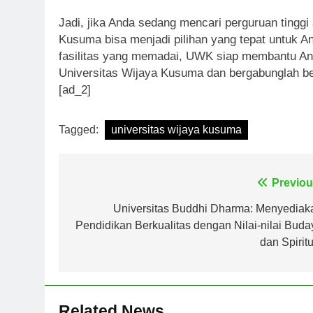
Jadi, jika Anda sedang mencari perguruan tinggi 
Kusuma bisa menjadi pilihan yang tepat untuk An
fasilitas yang memadai, UWK siap membantu Anda
Universitas Wijaya Kusuma dan bergabunglah b
[ad_2]
Tagged:
universitas wijaya kusuma
Navigasi
Previou
pos
Universitas Buddhi Dharma: Menyediak
Pendidikan Berkualitas dengan Nilai-nilai Buda
dan Spiritu
Related News