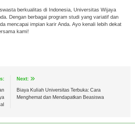
swasta berkualitas di Indonesia, Universitas Wijaya
da. Dengan berbagai program studi yang variatif dan
 mencapai impian karir Anda. Ayo kenali lebih dekat
ersama kami!
s:
Next:
an
Biaya Kuliah Universitas Terbuka: Cara
ya
Menghemat dan Mendapatkan Beasiswa
al