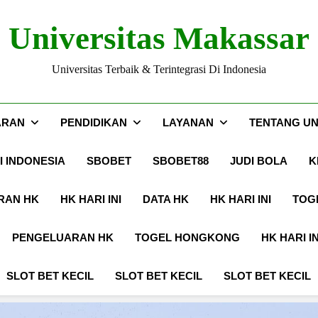
Universitas Makassar
Universitas Terbaik & Terintegrasi Di Indonesia
ARAN
PENDIDIKAN
LAYANAN
TENTANG UN
I INDONESIA
SBOBET
SBOBET88
JUDI BOLA
K
RAN HK
HK HARI INI
DATA HK
HK HARI INI
TOG
PENGELUARAN HK
TOGEL HONGKONG
HK HARI IN
SLOT BET KECIL
SLOT BET KECIL
SLOT BET KECIL