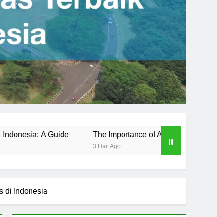
The Importance of Accreditation at Universitas PGRI Mahade
3 Hari Ago
 di Indonesia