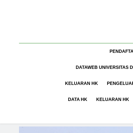
PENDAFT
DATAWEB UNIVERSITAS D
KELUARAN HK
PENGELUA
DATA HK
KELUARAN HK