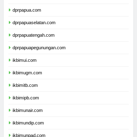
dprpapua.com
dprpapuaselatan.com
dprpapuatengah.com
dprpapuapegunungan.com
ikbimui.com
ikbimugm.com
ikbimitb.com
ikbimipb.com
ikbimunair.com
ikbimundip.com
ikbimunpad.com