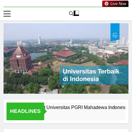
Live Now
es Available at Universitas PGRI Mahadewa Indonesia
S
HEADLINES
1