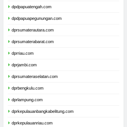
dpdpapuatengah.com
dpdpapuapegunungan.com
dprsumaterautara.com
dprsumaterabarat.com
dprriau.com
dprjambi.com
dprsumateraselatan.com
dprbengkulu.com
dprlampung.com
dprkepulauanbangkabelitung.com
dprkepulauanriau.com