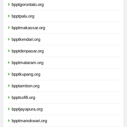
bpptgorontalo.org
bpptpalu.org
bpptmakassar.org
bpptkendari.org
bpptdenpasar.org
bpptmataram.org
bpptkupang.org
bpptambon.org
bpptsofifi.org
bpptjayapura.org
bpptmanokwari.org