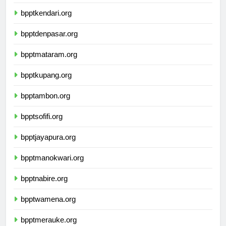
bpptkendari.org
bpptdenpasar.org
bpptmataram.org
bpptkupang.org
bpptambon.org
bpptsofifi.org
bpptjayapura.org
bpptmanokwari.org
bpptnabire.org
bpptwamena.org
bpptmerauke.org