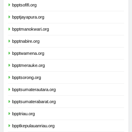
bpptsofifi.org
bpptjayapura.org
bpptmanokwari.org
bpptnabire.org
bpptwamena.org
bpptmerauke.org
bpptsorong.org
bpptsumaterautara.org
bpptsumaterabarat.org
bpptriau.org
bpptkepulauanriau.org