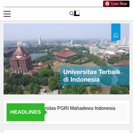
Live Now
Alumni of Universitas PGRI Mahadewa Indonesia
Cultura
HEADLINES
1 Hari Ago