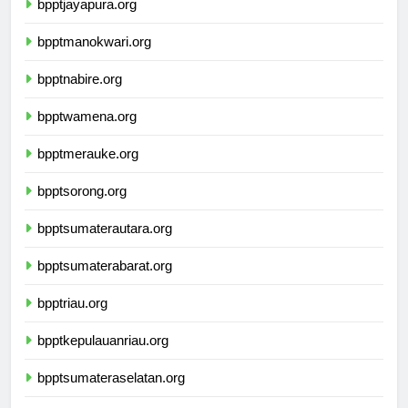
bpptjayapura.org
bpptmanokwari.org
bpptnabire.org
bpptwamena.org
bpptmerauke.org
bpptsorong.org
bpptsumaterautara.org
bpptsumaterabarat.org
bpptriau.org
bpptkepulauanriau.org
bpptsumateraselatan.org