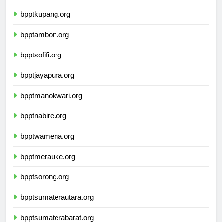
bpptkupang.org
bpptambon.org
bpptsofifi.org
bpptjayapura.org
bpptmanokwari.org
bpptnabire.org
bpptwamena.org
bpptmerauke.org
bpptsorong.org
bpptsumaterautara.org
bpptsumaterabarat.org