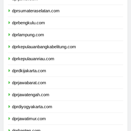
dprsumateraselatan.com
dprbengkulu.com
dprlampung.com
dprkepulauanbangkabelitung.com
dprkepulauanriau.com
dprdkijakarta.com
dprjawabarat.com
dprjawatengah.com
dprdiyogyakarta.com
dprjawatimur.com
dprbanten.com