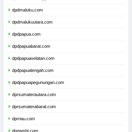
dpdmaluku.com
dpdmalukuutara.com
dpdpapua.com
dpdpapuabarat.com
dpdpapuaselatan.com
dpdpapuatengah.com
dpdpapuapegunungan.com
dprsumaterautara.com
dprsumaterabarat.com
dprriau.com
dprjambi.com