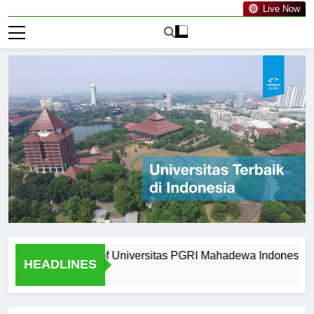
Live Now
om Graduates of Universitas PGRI Mahadewa Indonesia
HEADLINES
1