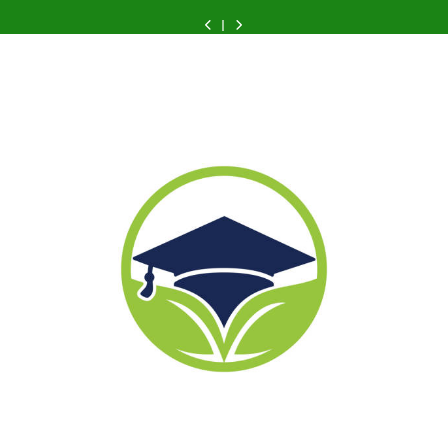
Accreditation
Graduates
PGRI
Universitas
Accreditation
Graduates
PGRI
at
of
at
of
Mahadewa
PGRI
at
of
Mahadewa
Universitas
Accreditation
Universitas
Universitas
Indonesia
Mahadewa
Universitas
Universitas
Indonesia
PGRI
at
PGRI
PGRI
for
Indonesia:
PGRI
PGRI
for
Mahadewa
Universitas
Mahadewa
Mahadewa
Higher
A
Mahadewa
Mahadewa
Higher
Indonesia:
PGRI
Indonesia
Indonesia
Education?
Guide
Indonesia
Indonesia
Education?
A
Mahadewa
Guide
Indonesia