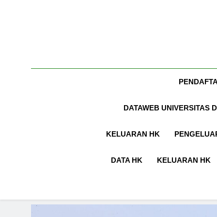
PENDAFT
DATAWEB UNIVERSITAS D
KELUARAN HK
PENGELUA
DATA HK
KELUARAN HK