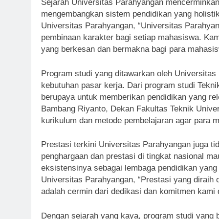
Sejarah Universitas Parahyangan mencerminkan 
mengembangkan sistem pendidikan yang holistik
Universitas Parahyangan, “Universitas Parahya
pembinaan karakter bagi setiap mahasiswa. Kam
yang berkesan dan bermakna bagi para mahasis
Program studi yang ditawarkan oleh Universitas
kebutuhan pasar kerja. Dari program studi Teknik
berupaya untuk memberikan pendidikan yang rele
Bambang Riyanto, Dekan Fakultas Teknik Univer
kurikulum dan metode pembelajaran agar para mah
Prestasi terkini Universitas Parahyangan juga t
penghargaan dan prestasi di tingkat nasional mau
eksistensinya sebagai lembaga pendidikan yang
Universitas Parahyangan, “Prestasi yang diraih
adalah cermin dari dedikasi dan komitmen kami 
Dengan sejarah yang kaya, program studi yang b