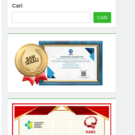
Cari
CARI