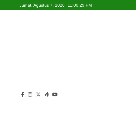
Skip
Jumat, Agustus 7, 2026
11:00:31 PM
to
content