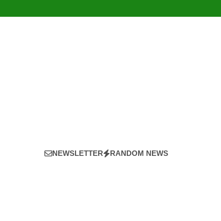
NEWSLETTER
RANDOM NEWS