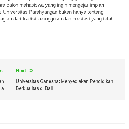
ara calon mahasiswa yang ingin mengejar impian
s Universitas Parahyangan bukan hanya tentang
agian dari tradisi keunggulan dan prestasi yang telah
s:
Next:
an
Universitas Ganesha: Menyediakan Pendidikan
ia
Berkualitas di Bali