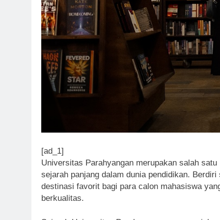
[ad_1]
Universitas Parahyangan merupakan salah satu p
sejarah panjang dalam dunia pendidikan. Berdiri 
destinasi favorit bagi para calon mahasiswa ya
berkualitas.