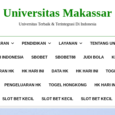
Universitas Makassar
Universitas Terbaik & Terintegrasi Di Indonesia
ARAN
PENDIDIKAN
LAYANAN
TENTANG UN
I INDONESIA
SBOBET
SBOBET88
JUDI BOLA
K
RAN HK
HK HARI INI
DATA HK
HK HARI INI
TOG
PENGELUARAN HK
TOGEL HONGKONG
HK HARI IN
SLOT BET KECIL
SLOT BET KECIL
SLOT BET KECIL