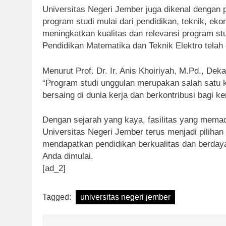
Universitas Negeri Jember juga dikenal dengan 
program studi mulai dari pendidikan, teknik, eko
meningkatkan kualitas dan relevansi program stu
Pendidikan Matematika dan Teknik Elektro telah d
Menurut Prof. Dr. Ir. Anis Khoiriyah, M.Pd., De
“Program studi unggulan merupakan salah satu
bersaing di dunia kerja dan berkontribusi bagi 
Dengan sejarah yang kaya, fasilitas yang mema
Universitas Negeri Jember terus menjadi piliha
mendapatkan pendidikan berkualitas dan berdaya
Anda dimulai.
[ad_2]
Tagged:
universitas negeri jember