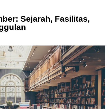
ber: Sejarah, Fasilitas,
ggulan