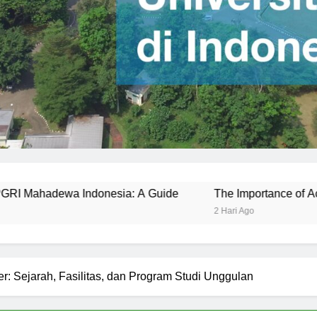
 A Guide
The Importance of Accreditation at Universita
2 Hari Ago
r: Sejarah, Fasilitas, dan Program Studi Unggulan