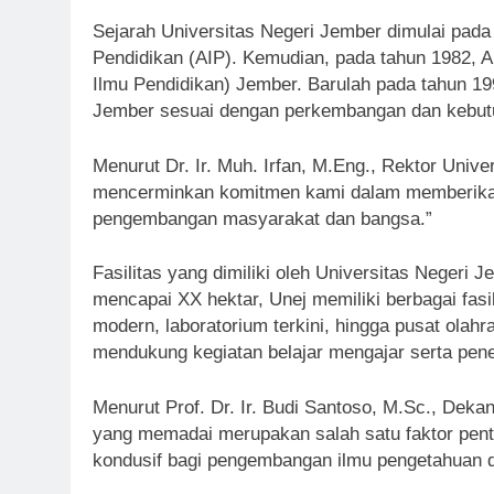
Sejarah Universitas Negeri Jember dimulai pada 
Pendidikan (AIP). Kemudian, pada tahun 1982, AI
Ilmu Pendidikan) Jember. Barulah pada tahun 19
Jember sesuai dengan perkembangan dan kebutu
Menurut Dr. Ir. Muh. Irfan, M.Eng., Rektor Univ
mencerminkan komitmen kami dalam memberikan p
pengembangan masyarakat dan bangsa.”
Fasilitas yang dimiliki oleh Universitas Negeri 
mencapai XX hektar, Unej memiliki berbagai fas
modern, laboratorium terkini, hingga pusat olahra
mendukung kegiatan belajar mengajar serta pene
Menurut Prof. Dr. Ir. Budi Santoso, M.Sc., Dekan
yang memadai merupakan salah satu faktor pen
kondusif bagi pengembangan ilmu pengetahuan 