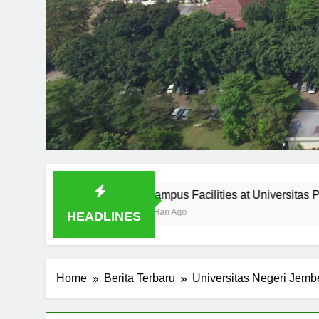
Campus Facilities at Universitas PGRI Mahadewa Indonesia:
1 Hari Ago
HEADLINES
Home
Berita Terbaru
Universitas Negeri Jembe