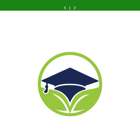
Aid
PGRI
Universitas
Accreditation
Aid
PGRI
Universitas
of
Financial
at
Mahadewa
PGRI
at
at
Mahadewa
PGRI
Accreditation
Aid
Universitas
Indonesia
Mahadewa
Universitas
Universitas
Indonesia
Mahadewa
at
at
PGRI
for
Indonesia:
PGRI
PGRI
for
Indonesia:
Universitas
Universitas
Mahadewa
Higher
A
Mahadewa
Mahadewa
Higher
A
PGRI
PGRI
Indonesia
Education?
Guide
Indonesia
Indonesia
Education?
Guide
Mahadewa
Mahadewa
Indonesia
Indonesia