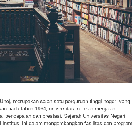
 Unej, merupakan salah satu perguruan tinggi negeri yang
kan pada tahun 1964, universitas ini telah menjalani
i pencapaian dan prestasi. Sejarah Universitas Negeri
 institusi ini dalam mengembangkan fasilitas dan program