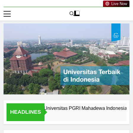
Live Now
 Graduates of Universitas PGRI Mahadewa Indonesia
Why
HEADLINES
2 Ha