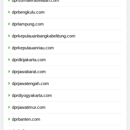
dprsumateraselatan.com
dprbengkulu.com
dprlampung.com
dprkepulauanbangkabelitung.com
dprkepulauanriau.com
dprdkijakarta.com
dprjawabarat.com
dprjawatengah.com
dprdiyogyakarta.com
dprjawatimur.com
dprbanten.com