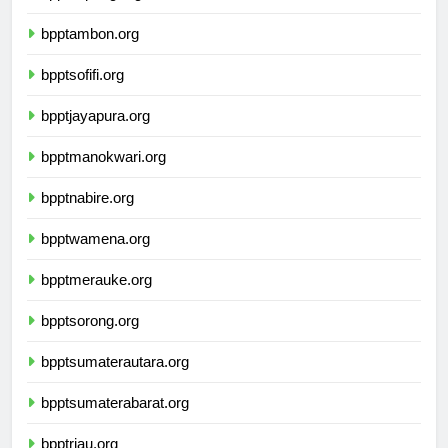
bpptambon.org
bpptsofifi.org
bpptjayapura.org
bpptmanokwari.org
bpptnabire.org
bpptwamena.org
bpptmerauke.org
bpptsorong.org
bpptsumaterautara.org
bpptsumaterabarat.org
bpptriau.org