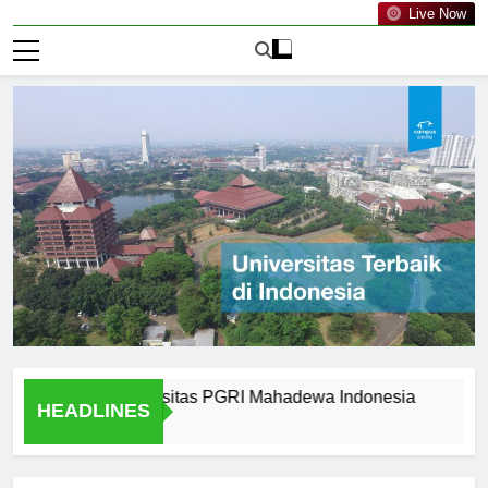
Live Now
lumni of Universitas PGRI Mahadewa Indonesia
Cultural
HEADLINES
1 Hari Ago