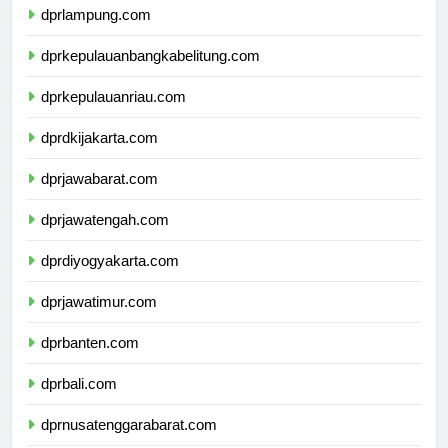
dprlampung.com
dprkepulauanbangkabelitung.com
dprkepulauanriau.com
dprdkijakarta.com
dprjawabarat.com
dprjawatengah.com
dprdiyogyakarta.com
dprjawatimur.com
dprbanten.com
dprbali.com
dprnusatenggarabarat.com