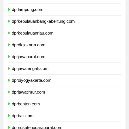
dprlampung.com
dprkepulauanbangkabelitung.com
dprkepulauanriau.com
dprdkijakarta.com
dprjawabarat.com
dprjawatengah.com
dprdiyogyakarta.com
dprjawatimur.com
dprbanten.com
dprbali.com
dprnusatenggarabarat.com