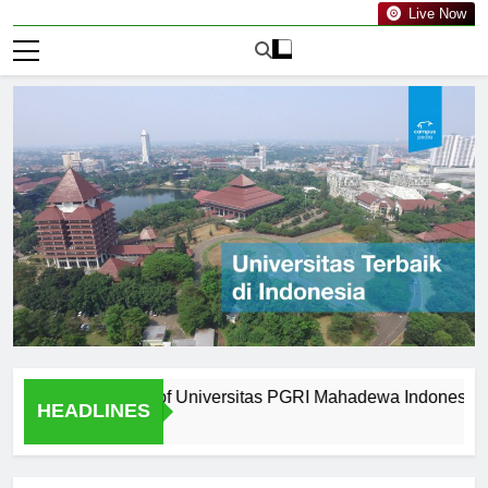
Live Now
om Graduates of Universitas PGRI Mahadewa Indonesia
HEADLINES
2