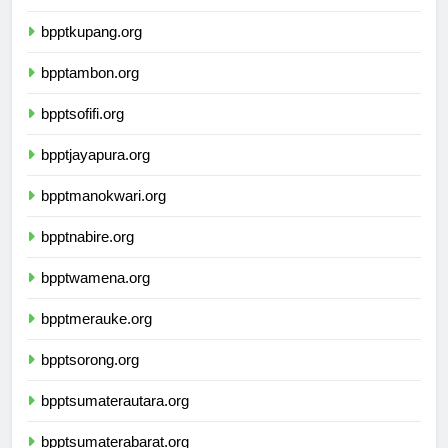
bpptkupang.org
bpptambon.org
bpptsofifi.org
bpptjayapura.org
bpptmanokwari.org
bpptnabire.org
bpptwamena.org
bpptmerauke.org
bpptsorong.org
bpptsumaterautara.org
bpptsumaterabarat.org