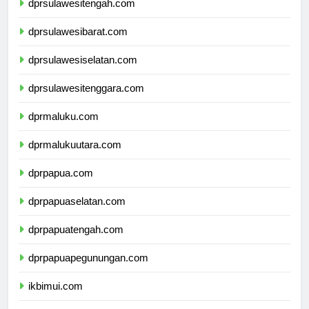
dprsulawesitengah.com
dprsulawesibarat.com
dprsulawesiselatan.com
dprsulawesitenggara.com
dprmaluku.com
dprmalukuutara.com
dprpapua.com
dprpapuaselatan.com
dprpapuatengah.com
dprpapuapegunungan.com
ikbimui.com