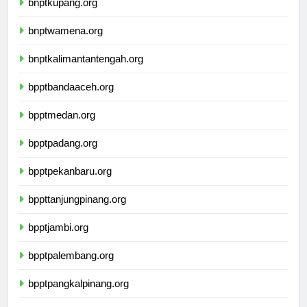
bnptkupang.org
bnptwamena.org
bnptkalimantantengah.org
bpptbandaaceh.org
bpptmedan.org
bpptpadang.org
bpptpekanbaru.org
bppttanjungpinang.org
bpptjambi.org
bpptpalembang.org
bpptpangkalpinang.org