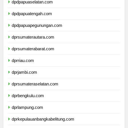
dpdpapuaselatan.com
dpdpapuatengah.com
dpdpapuapegunungan.com
dprsumaterautara.com
dprsumaterabarat.com
dprriau.com
dprjambi.com
dprsumateraselatan.com
dprbengkulu.com
dprlampung.com
dprkepulauanbangkabelitung.com