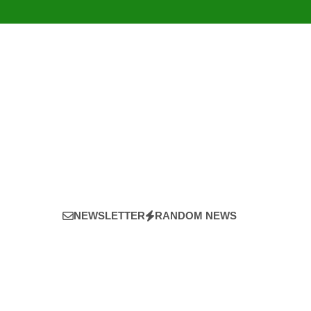
NEWSLETTER
RANDOM NEWS