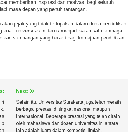
dapat memberikan inspirasi dan motivasi bagi seluruh
adapi masa depan yang penuh tantangan.
takan jejak yang tidak terlupakan dalam dunia pendidikan
 kuat, universitas ini terus menjadi salah satu lembaga
rikan sumbangan yang berarti bagi kemajuan pendidikan
s:
Next:
ri
Selain itu, Universitas Surakarta juga telah meraih
k,
berbagai prestasi di tingkat nasional maupun
as
internasional. Beberapa prestasi yang telah diraih
ip
oleh mahasiswa dan dosen universitas ini antara
en
lain adalah juara dalam kompetisi ilmiah,