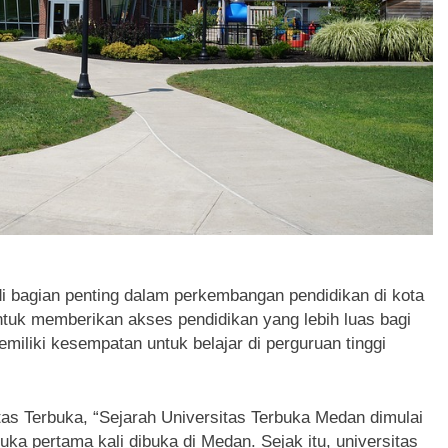
i bagian penting dalam perkembangan pendidikan di kota
untuk memberikan akses pendidikan yang lebih luas bagi
iliki kesempatan untuk belajar di perguruan tinggi
itas Terbuka, “Sejarah Universitas Terbuka Medan dimulai
uka pertama kali dibuka di Medan. Sejak itu, universitas