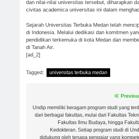
dan nilai-nilai universitas tersebut, diharapkan 
civitas academica universitas ini dalam mengh
Sejarah Universitas Terbuka Medan telah mencip
di Indonesia. Melalui dedikasi dan komitmen yang
pendidikan terkemuka di kota Medan dan membe
di Tanah Air.
[ad_2]
Tagged:
universitas terbuka medan
Navigasi
Previou
pos
Undip memiliki beragam program studi yang terdi
dari berbagai fakultas, mulai dari Fakultas Tekni
Fakultas Ilmu Budaya, hingga Fakult
Kedokteran. Setiap program studi di Und
didukung oleh tenaga pengajar yang kompet