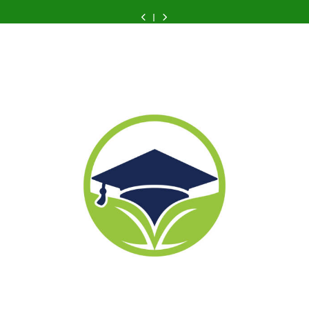
Aid
PGRI
Universitas
Accreditation
Aid
PGRI
Universitas
of
Financial
at
Mahadewa
PGRI
at
at
Mahadewa
PGRI
Accreditation
Aid
Universitas
Indonesia
Mahadewa
Universitas
Universitas
Indonesia
Mahadewa
at
at
PGRI
for
Indonesia:
PGRI
PGRI
for
Indonesia:
Universitas
Universitas
Mahadewa
Higher
A
Mahadewa
Mahadewa
Higher
A
PGRI
PGRI
Indonesia
Education?
Guide
Indonesia
Indonesia
Education?
Guide
Mahadewa
Mahadewa
Indonesia
Indonesia