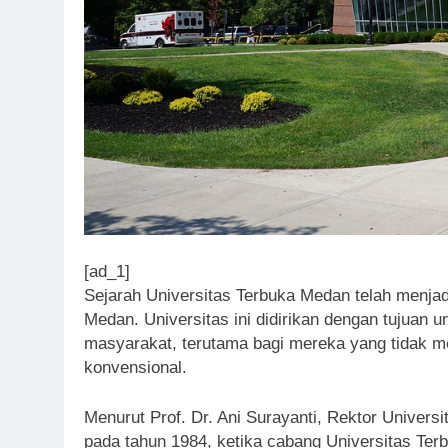
[ad_1]
Sejarah Universitas Terbuka Medan telah menjad
Medan. Universitas ini didirikan dengan tujuan 
masyarakat, terutama bagi mereka yang tidak mem
konvensional.
Menurut Prof. Dr. Ani Surayanti, Rektor Univers
pada tahun 1984, ketika cabang Universitas Terb