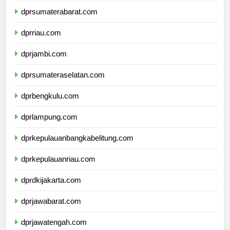
dprsumaterabarat.com
dprriau.com
dprjambi.com
dprsumateraselatan.com
dprbengkulu.com
dprlampung.com
dprkepulauanbangkabelitung.com
dprkepulauanriau.com
dprdkijakarta.com
dprjawabarat.com
dprjawatengah.com