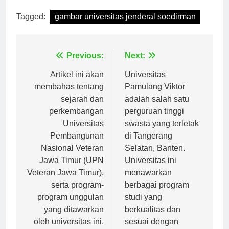
Tagged:
gambar universitas jenderal soedirman
Navigasi
Previous:
Next:
pos
Artikel ini akan
Universitas
membahas tentang
Pamulang Viktor
sejarah dan
adalah salah satu
perkembangan
perguruan tinggi
Universitas
swasta yang terletak
Pembangunan
di Tangerang
Nasional Veteran
Selatan, Banten.
Jawa Timur (UPN
Universitas ini
Veteran Jawa Timur),
menawarkan
serta program-
berbagai program
program unggulan
studi yang
yang ditawarkan
berkualitas dan
oleh universitas ini.
sesuai dengan