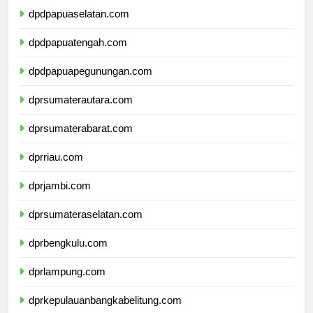
dpdpapuaselatan.com
dpdpapuatengah.com
dpdpapuapegunungan.com
dprsumaterautara.com
dprsumaterabarat.com
dprriau.com
dprjambi.com
dprsumateraselatan.com
dprbengkulu.com
dprlampung.com
dprkepulauanbangkabelitung.com