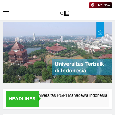
Live Now
 Available at Universitas PGRI Mahadewa Indonesia
Suc
HEADLINES
1 Har