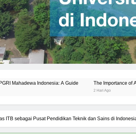
: A Guide
The Importance of Accreditation at Universit
2 Hari Ago
s ITB sebagai Pusat Pendidikan Teknik dan Sains di Indonesi