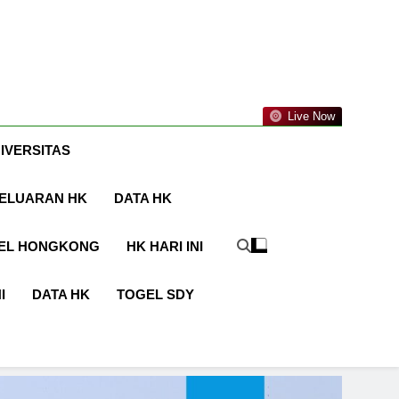
Live Now
IVERSITAS
ELUARAN HK
DATA HK
EL HONGKONG
HK HARI INI
I
DATA HK
TOGEL SDY