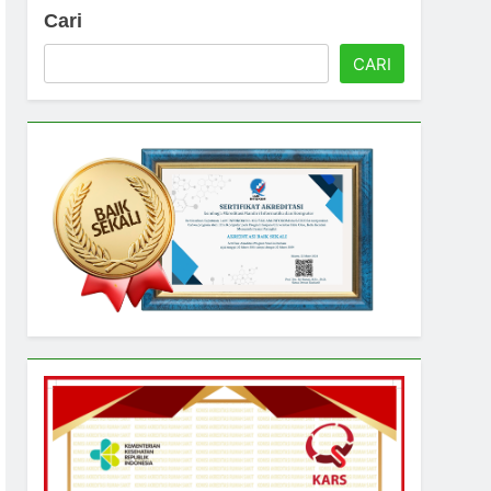
Cari
CARI