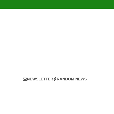
NEWSLETTER
RANDOM NEWS