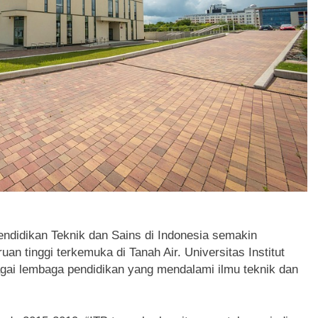
ndidikan Teknik dan Sains di Indonesia semakin
n tinggi terkemuka di Tanah Air. Universitas Institut
agai lembaga pendidikan yang mendalami ilmu teknik dan