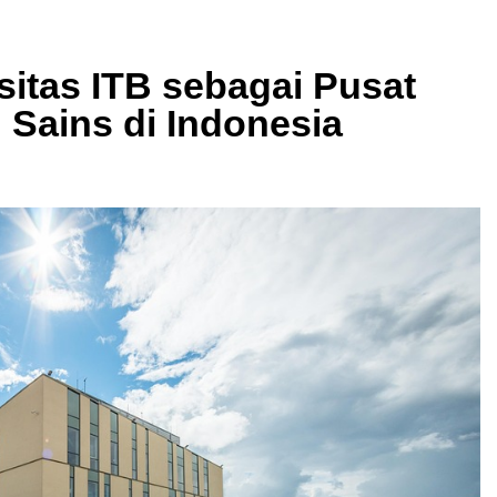
itas ITB sebagai Pusat
 Sains di Indonesia