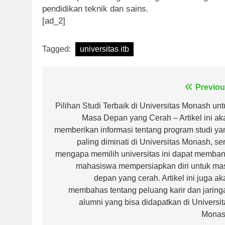
pendidikan teknik dan sains.
[ad_2]
Tagged:
universitas itb
Navigasi
Previou
pos
Pilihan Studi Terbaik di Universitas Monash unt
Masa Depan yang Cerah – Artikel ini ak
memberikan informasi tentang program studi ya
paling diminati di Universitas Monash, ser
mengapa memilih universitas ini dapat memban
mahasiswa mempersiapkan diri untuk ma
depan yang cerah. Artikel ini juga ak
membahas tentang peluang karir dan jaring
alumni yang bisa didapatkan di Universit
Monas