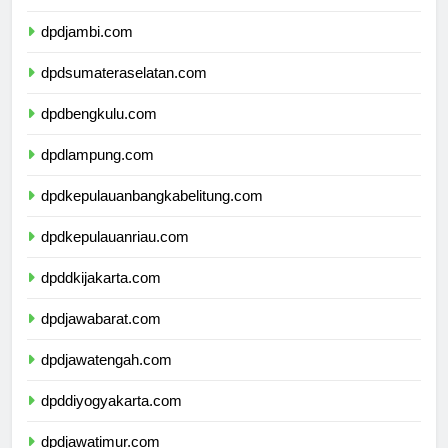
dpdjambi.com
dpdsumateraselatan.com
dpdbengkulu.com
dpdlampung.com
dpdkepulauanbangkabelitung.com
dpdkepulauanriau.com
dpddkijakarta.com
dpdjawabarat.com
dpdjawatengah.com
dpddiyogyakarta.com
dpdjawatimur.com