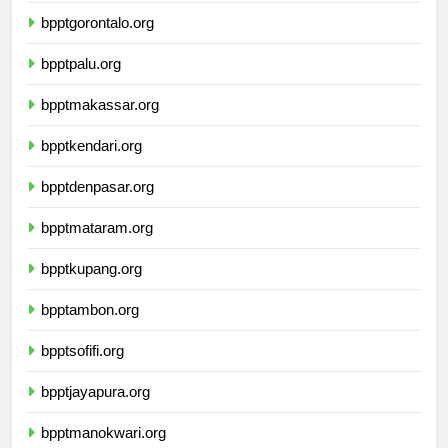
bpptgorontalo.org
bpptpalu.org
bpptmakassar.org
bpptkendari.org
bpptdenpasar.org
bpptmataram.org
bpptkupang.org
bpptambon.org
bpptsofifi.org
bpptjayapura.org
bpptmanokwari.org