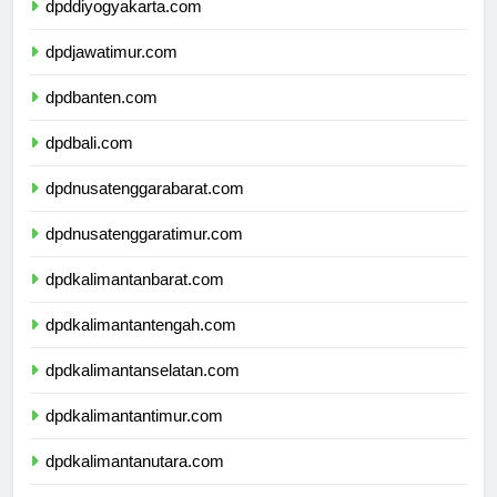
dpddiyogyakarta.com
dpdjawatimur.com
dpdbanten.com
dpdbali.com
dpdnusatenggarabarat.com
dpdnusatenggaratimur.com
dpdkalimantanbarat.com
dpdkalimantantengah.com
dpdkalimantanselatan.com
dpdkalimantantimur.com
dpdkalimantanutara.com