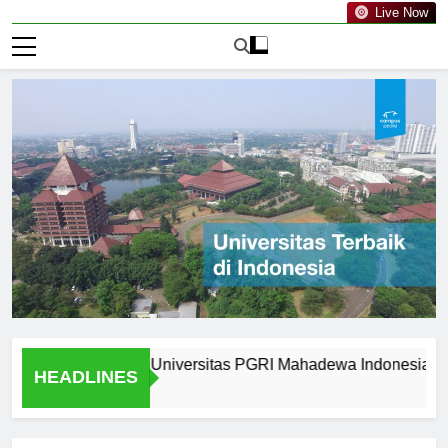
Live Now
m Graduates of Universitas PGRI Mahadewa Indonesia
W
HEADLINES
1 