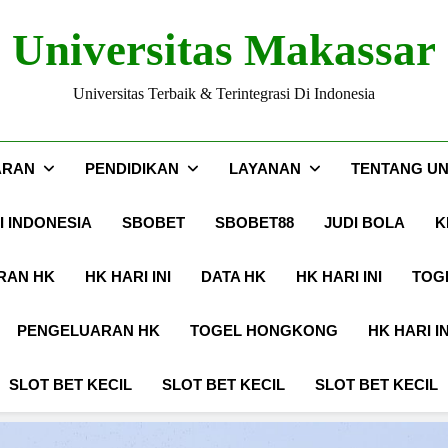
Universitas Makassar
Universitas Terbaik & Terintegrasi Di Indonesia
ARAN
PENDIDIKAN
LAYANAN
TENTANG UN
I INDONESIA
SBOBET
SBOBET88
JUDI BOLA
K
RAN HK
HK HARI INI
DATA HK
HK HARI INI
TOG
PENGELUARAN HK
TOGEL HONGKONG
HK HARI IN
SLOT BET KECIL
SLOT BET KECIL
SLOT BET KECIL