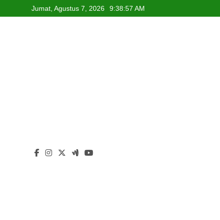
Skip
Jumat, Agustus 7, 2026
9:38:58 AM
to
content