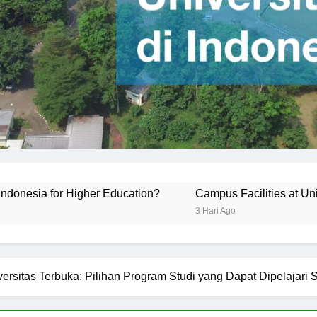
ion?
Campus Facilities at Universitas PGRI Mahadewa I
3 Hari Ago
ersitas Terbuka: Pilihan Program Studi yang Dapat Dipelajari 