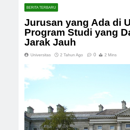
BERITA TERBARU
Jurusan yang Ada di U
Program Studi yang Da
Jarak Jauh
0
Universitas
2 Tahun Ago
2 Mins