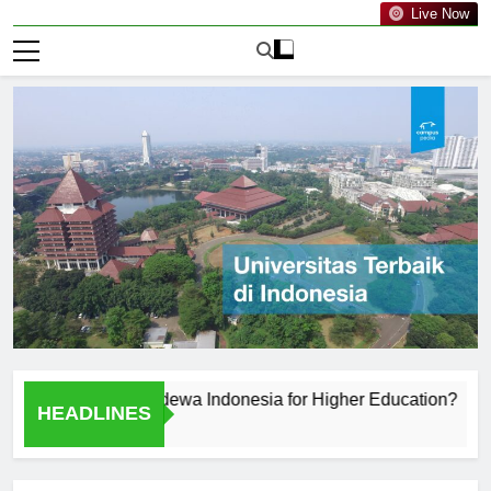
Live Now
s PGRI Mahadewa Indonesia for Higher Education?
Cam
HEADLINES
2 Har