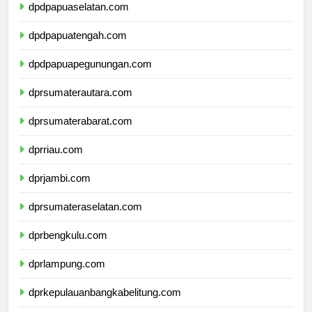
dpdpapuaselatan.com
dpdpapuatengah.com
dpdpapuapegunungan.com
dprsumaterautara.com
dprsumaterabarat.com
dprriau.com
dprjambi.com
dprsumateraselatan.com
dprbengkulu.com
dprlampung.com
dprkepulauanbangkabelitung.com