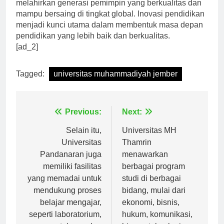
melahirkan generasi pemimpin yang berkualitas dan
mampu bersaing di tingkat global. Inovasi pendidikan
menjadi kunci utama dalam membentuk masa depan
pendidikan yang lebih baik dan berkualitas.
[ad_2]
Tagged:
universitas muhammadiyah jember
Navigasi
Previous:
Next:
pos
Selain itu,
Universitas MH
Universitas
Thamrin
Pandanaran juga
menawarkan
memiliki fasilitas
berbagai program
yang memadai untuk
studi di berbagai
mendukung proses
bidang, mulai dari
belajar mengajar,
ekonomi, bisnis,
seperti laboratorium,
hukum, komunikasi,