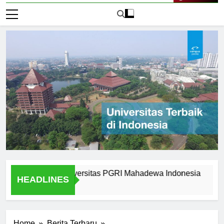
Graduates of Universitas PGRI Mahadewa Indonesia
Why 
HEADLINES
1 Hari
Home
Berita Terbaru