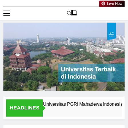
Live Now
m Graduates of Universitas PGRI Mahadewa Indonesia
Wh
HEADLINES
1 