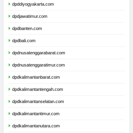
dpddiyogyakarta.com
dpdjawatimur.com
dpdbanten.com
dpdbali.com
dpdnusatenggarabarat.com
dpdnusatenggaratimur.com
dpdkalimantanbarat.com
dpdkalimantantengah.com
dpdkalimantanselatan.com
dpdkalimantantimur.com
dpdkalimantanutara.com