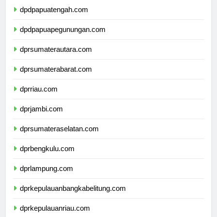
dpdpapuatengah.com
dpdpapuapegunungan.com
dprsumaterautara.com
dprsumaterabarat.com
dprriau.com
dprjambi.com
dprsumateraselatan.com
dprbengkulu.com
dprlampung.com
dprkepulauanbangkabelitung.com
dprkepulauanriau.com