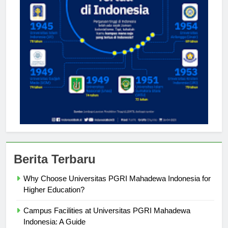
Berita Terbaru
Why Choose Universitas PGRI Mahadewa Indonesia for
Higher Education?
Campus Facilities at Universitas PGRI Mahadewa
Indonesia: A Guide