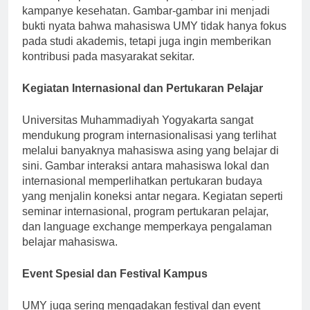
kampanye kesehatan. Gambar-gambar ini menjadi
bukti nyata bahwa mahasiswa UMY tidak hanya fokus
pada studi akademis, tetapi juga ingin memberikan
kontribusi pada masyarakat sekitar.
Kegiatan Internasional dan Pertukaran Pelajar
Universitas Muhammadiyah Yogyakarta sangat
mendukung program internasionalisasi yang terlihat
melalui banyaknya mahasiswa asing yang belajar di
sini. Gambar interaksi antara mahasiswa lokal dan
internasional memperlihatkan pertukaran budaya
yang menjalin koneksi antar negara. Kegiatan seperti
seminar internasional, program pertukaran pelajar,
dan language exchange memperkaya pengalaman
belajar mahasiswa.
Event Spesial dan Festival Kampus
UMY juga sering mengadakan festival dan event