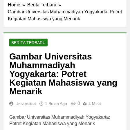
Home
Berita Terbaru
Gambar Universitas Muhammadiyah Yogyakarta: Potret
Kegiatan Mahasiswa yang Menarik
BERITA TERBARU
Gambar Universitas
Muhammadiyah
Yogyakarta: Potret
Kegiatan Mahasiswa yang
Menarik
0
Universitas
1 Bulan Ago
4 Mins
Gambar Universitas Muhammadiyah Yogyakarta:
Potret Kegiatan Mahasiswa yang Menarik