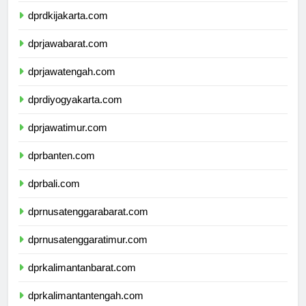
dprdkijakarta.com
dprjawabarat.com
dprjawatengah.com
dprdiyogyakarta.com
dprjawatimur.com
dprbanten.com
dprbali.com
dprnusatenggarabarat.com
dprnusatenggaratimur.com
dprkalimantanbarat.com
dprkalimantantengah.com