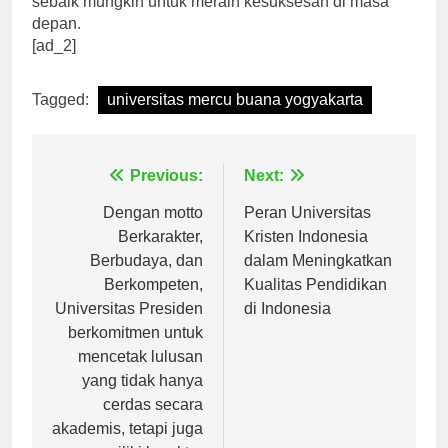
sebaik mungkin untuk meraih kesuksesan di masa
depan.
[ad_2]
Tagged:
universitas mercu buana yogyakarta
Navigasi
Previous:
Next:
pos
Dengan motto
Peran Universitas
Berkarakter,
Kristen Indonesia
Berbudaya, dan
dalam Meningkatkan
Berkompeten,
Kualitas Pendidikan
Universitas Presiden
di Indonesia
berkomitmen untuk
mencetak lulusan
yang tidak hanya
cerdas secara
akademis, tetapi juga