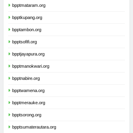
bpptmataram.org
bpptkupang.org
bpptambon.org
bpptsofifi.org
bpptjayapura.org
bpptmanokwari.org
bpptnabire.org
bpptwamena.org
bpptmerauke.org
bpptsorong.org
bpptsumaterautara.org