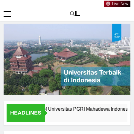
Live Now
om Graduates of Universitas PGRI Mahadewa Indonesia
HEADLINES
2