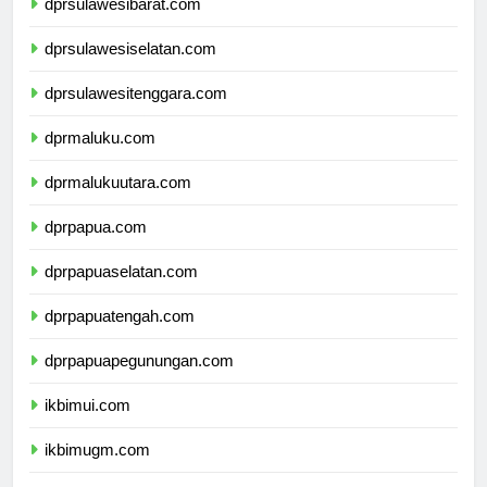
dprsulawesibarat.com
dprsulawesiselatan.com
dprsulawesitenggara.com
dprmaluku.com
dprmalukuutara.com
dprpapua.com
dprpapuaselatan.com
dprpapuatengah.com
dprpapuapegunungan.com
ikbimui.com
ikbimugm.com