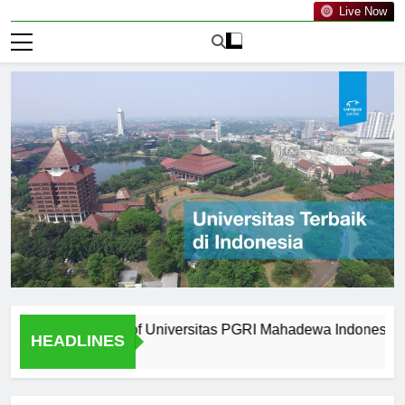
Live Now
om Graduates of Universitas PGRI Mahadewa Indonesia
W
HEADLINES
1