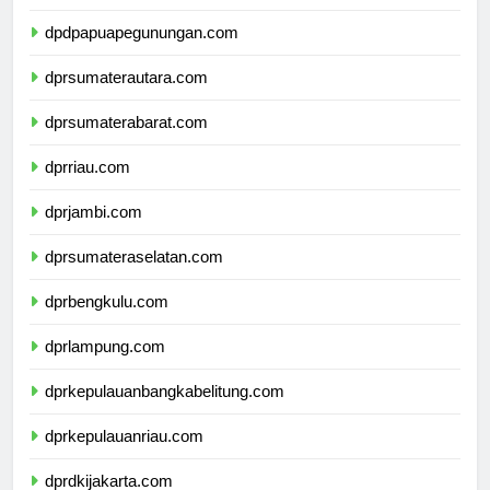
dpdpapuapegunungan.com
dprsumaterautara.com
dprsumaterabarat.com
dprriau.com
dprjambi.com
dprsumateraselatan.com
dprbengkulu.com
dprlampung.com
dprkepulauanbangkabelitung.com
dprkepulauanriau.com
dprdkijakarta.com