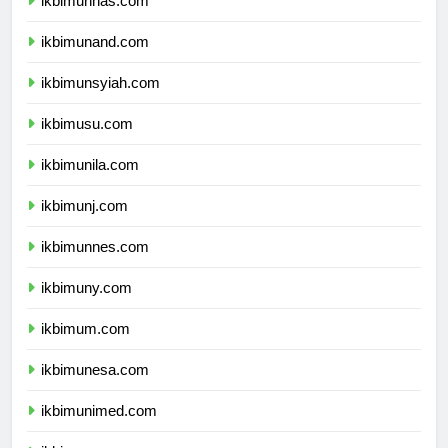
ikbimunhas.com
ikbimunand.com
ikbimunsyiah.com
ikbimusu.com
ikbimunila.com
ikbimunj.com
ikbimunnes.com
ikbimuny.com
ikbimum.com
ikbimunesa.com
ikbimunimed.com