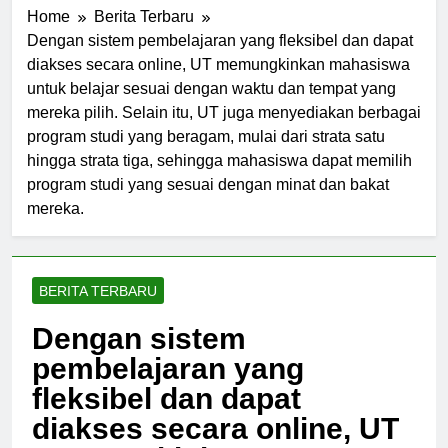
Home
Berita Terbaru
Dengan sistem pembelajaran yang fleksibel dan dapat
diakses secara online, UT memungkinkan mahasiswa
untuk belajar sesuai dengan waktu dan tempat yang
mereka pilih. Selain itu, UT juga menyediakan berbagai
program studi yang beragam, mulai dari strata satu
hingga strata tiga, sehingga mahasiswa dapat memilih
program studi yang sesuai dengan minat dan bakat
mereka.
BERITA TERBARU
Dengan sistem
pembelajaran yang
fleksibel dan dapat
diakses secara online, UT