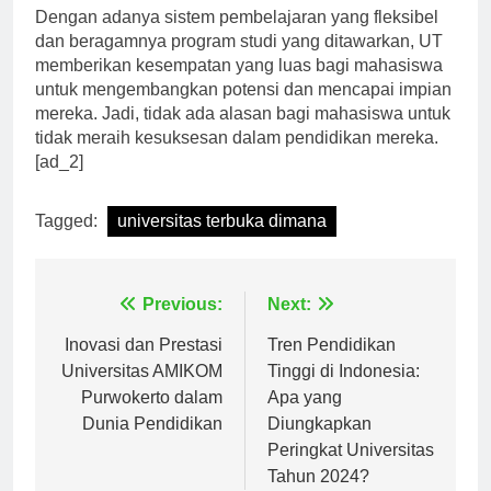
Dengan adanya sistem pembelajaran yang fleksibel
dan beragamnya program studi yang ditawarkan, UT
memberikan kesempatan yang luas bagi mahasiswa
untuk mengembangkan potensi dan mencapai impian
mereka. Jadi, tidak ada alasan bagi mahasiswa untuk
tidak meraih kesuksesan dalam pendidikan mereka.
[ad_2]
Tagged:
universitas terbuka dimana
Navigasi
Previous:
Next:
pos
Inovasi dan Prestasi
Tren Pendidikan
Universitas AMIKOM
Tinggi di Indonesia:
Purwokerto dalam
Apa yang
Dunia Pendidikan
Diungkapkan
Peringkat Universitas
Tahun 2024?