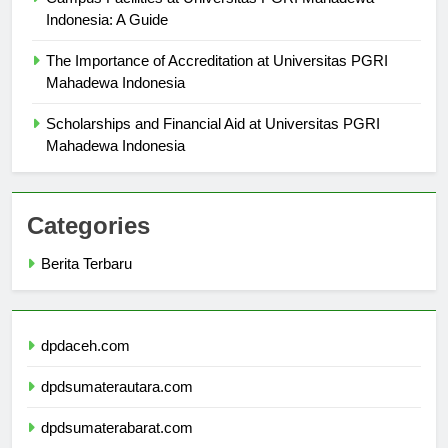
Indonesia: A Guide
The Importance of Accreditation at Universitas PGRI
Mahadewa Indonesia
Scholarships and Financial Aid at Universitas PGRI
Mahadewa Indonesia
Categories
Berita Terbaru
dpdaceh.com
dpdsumaterautara.com
dpdsumaterabarat.com