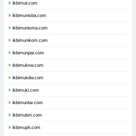
ikbimuii.com
ikbimunisba.com
ikbimunisma.com
ikbimunikom.com
ikbimunpar.com
ikbimuksw.com
ikbimukdw.com
ikbimuki.com
ikbimuntar.com
ikbimubm.com
ikbimuph.com