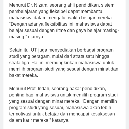
Menurut Dr. Nizam, seorang ahli pendidikan, sistem
pembelajaran yang fleksibel dapat membantu
mahasiswa dalam mengatur waktu belajar mereka.
“Dengan adanya fleksibilitas ini, mahasiswa dapat
belajar sesuai dengan ritme dan gaya belajar masing-
masing,” ujarnya.
Selain itu, UT juga menyediakan berbagai program
studi yang beragam, mulai dari strata satu hingga
strata tiga. Hal ini memungkinkan mahasiswa untuk
memilih program studi yang sesuai dengan minat dan
bakat mereka.
Menurut Prof. Indah, seorang pakar pendidikan,
penting bagi mahasiswa untuk memilih program studi
yang sesuai dengan minat mereka. “Dengan memilih
program studi yang sesuai, mahasiswa akan lebih
termotivasi untuk belajar dan mencapai kesuksesan
dalam karir mereka,” katanya.