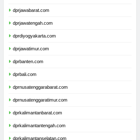
dprjawabarat.com
dprjawatengah.com
dprdiyogyakarta.com
dprjawatimur.com
dprbanten.com
dprbali.com
dprnusatenggarabarat.com
dprnusatenggaratimur.com
dprkalimantanbarat.com
dprkalimantantengah.com
dprkalimantanselatan.com