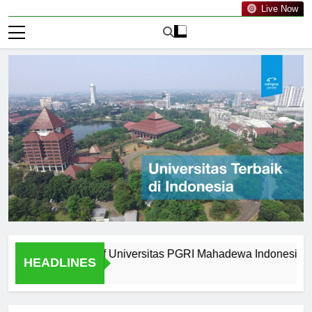
Live Now
om Graduates of Universitas PGRI Mahadewa Indonesia
W
HEADLINES
1 