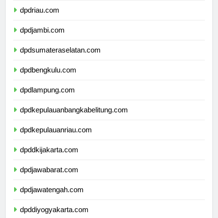
dpdriau.com
dpdjambi.com
dpdsumateraselatan.com
dpdbengkulu.com
dpdlampung.com
dpdkepulauanbangkabelitung.com
dpdkepulauanriau.com
dpddkijakarta.com
dpdjawabarat.com
dpdjawatengah.com
dpddiyogyakarta.com