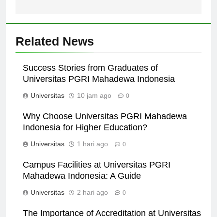
Related News
Success Stories from Graduates of
Universitas PGRI Mahadewa Indonesia
Universitas
10 jam ago
0
Why Choose Universitas PGRI Mahadewa
Indonesia for Higher Education?
Universitas
1 hari ago
0
Campus Facilities at Universitas PGRI
Mahadewa Indonesia: A Guide
Universitas
2 hari ago
0
The Importance of Accreditation at Universitas