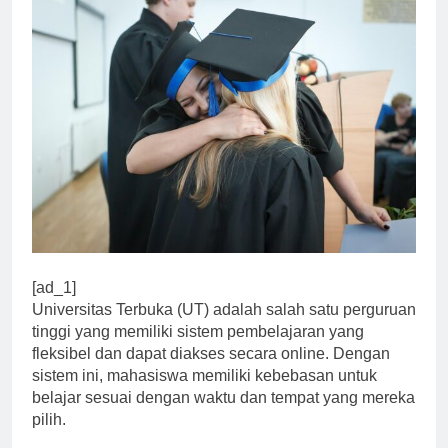
[ad_1]
Universitas Terbuka (UT) adalah salah satu perguruan
tinggi yang memiliki sistem pembelajaran yang
fleksibel dan dapat diakses secara online. Dengan
sistem ini, mahasiswa memiliki kebebasan untuk
belajar sesuai dengan waktu dan tempat yang mereka
pilih.