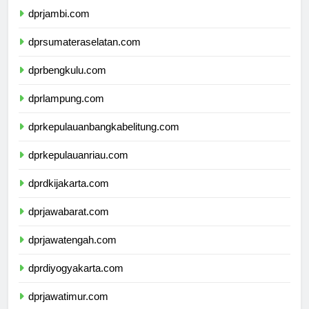
dprjambi.com
dprsumateraselatan.com
dprbengkulu.com
dprlampung.com
dprkepulauanbangkabelitung.com
dprkepulauanriau.com
dprdkijakarta.com
dprjawabarat.com
dprjawatengah.com
dprdiyogyakarta.com
dprjawatimur.com