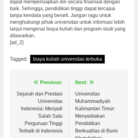
Universitas Terbuka, diharapkan calon mahasiswa
dapat mempersiapkan diri secara finansial dengan
baik. Sehingga, pendidikan tinggi dapat tercapai
tanpa kendala yang berarti. Jangan ragu untuk
menghubungi pihak universitas untuk informasi lebih
lanjut mengenai biaya kuliah dan program studi yang
ditawarkan.
[ad_2]
Tagged:
biaya kuliah universitas terbuka
Navigasi
Previous:
Next:
pos
Sejarah dan Prestasi
Universitas
Universitas
Muhammadiyah
Indonesia: Menjadi
Kalimantan Timur:
Salah Satu
Menyediakan
Perguruan Tinggi
Pendidikan
Terbaik di Indonesia
Berkualitas di Bumi