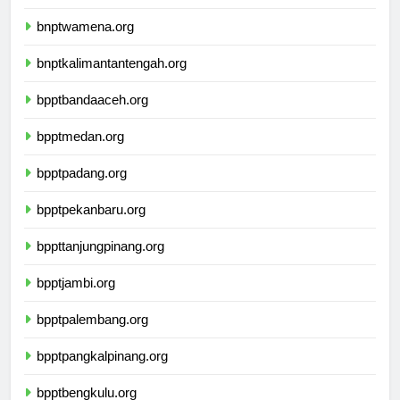
bnptkupang.org
bnptwamena.org
bnptkalimantantengah.org
bpptbandaaceh.org
bpptmedan.org
bpptpadang.org
bpptpekanbaru.org
bppttanjungpinang.org
bpptjambi.org
bpptpalembang.org
bpptpangkalpinang.org