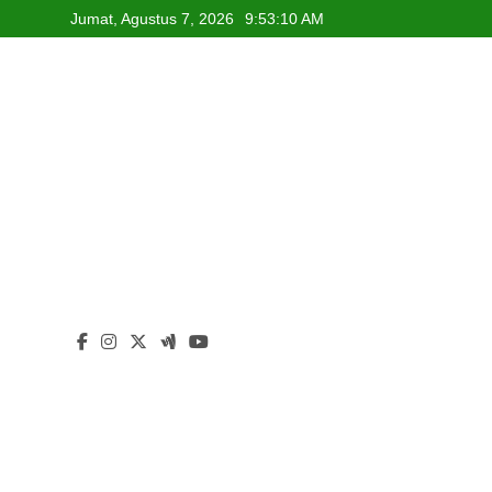
Skip
Jumat, Agustus 7, 2026
9:53:12 AM
to
content