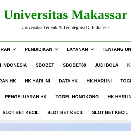
Universitas Makassar
Universitas Terbaik & Terintegrasi Di Indonesia
ARAN
PENDIDIKAN
LAYANAN
TENTANG UN
I INDONESIA
SBOBET
SBOBET88
JUDI BOLA
K
RAN HK
HK HARI INI
DATA HK
HK HARI INI
TOG
PENGELUARAN HK
TOGEL HONGKONG
HK HARI IN
SLOT BET KECIL
SLOT BET KECIL
SLOT BET KECIL