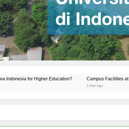
 Education?
Campus Facilities at Universitas PGRI Mah
2 Hari Ago