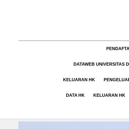
PENDAFT
DATAWEB UNIVERSITAS D
KELUARAN HK
PENGELUA
DATA HK
KELUARAN HK