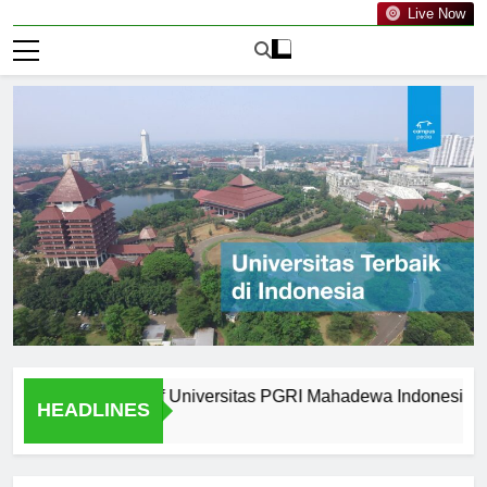
Live Now
om Graduates of Universitas PGRI Mahadewa Indonesia
W
HEADLINES
1 