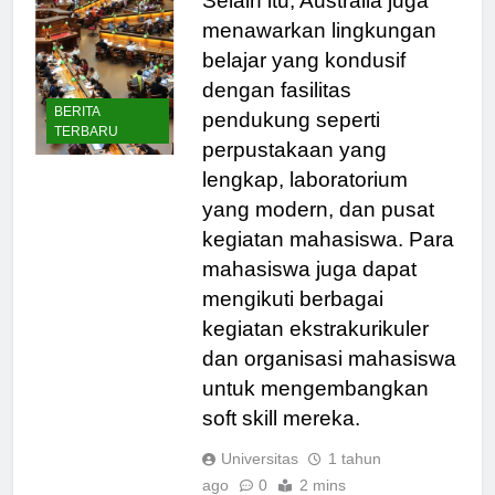
Selain itu, Australia juga
menawarkan lingkungan
belajar yang kondusif
dengan fasilitas
BERITA
pendukung seperti
TERBARU
perpustakaan yang
lengkap, laboratorium
yang modern, dan pusat
kegiatan mahasiswa. Para
mahasiswa juga dapat
mengikuti berbagai
kegiatan ekstrakurikuler
dan organisasi mahasiswa
untuk mengembangkan
soft skill mereka.
Universitas
1 tahun
ago
0
2 mins