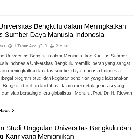
Universitas Bengkulu dalam Meningkatkan
as Sumber Daya Manusia Indonesia
tas
1 Tahun Ago
0
2 Mins
ran Universitas Bengkulu dalam Meningkatkan Kualitas Sumber
sia Indonesia Universitas Bengkulu memiliki peran yang sangat
alam meningkatkan kualitas sumber daya manusia Indonesia.
bagai program studi dan kegiatan penelitian yang dilaksanakan,
s Bengkulu turut berkontribusi dalam mencetak generasi yang
s dan siap bersaing di era globalisasi. Menurut Prof. Dr. H. Ridwan
 News
m Studi Unggulan Universitas Bengkulu dan
g Karir yang Menjanjikan