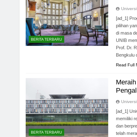
Universi
[ad_1] Pr
pilihan ya
di masa de
BERITA TERBARU
UNIB memb
Prof. Dr. 
Bengkulu 
Read Full
Meraih
Pengal
Universi
[ad_1] Uni
memiliki r
dan berpr
BERITA TERBARU
telah mer