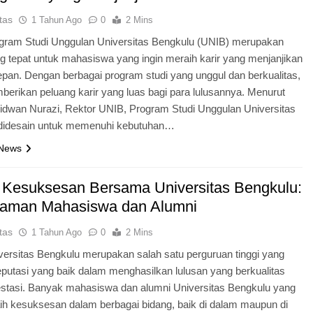
tas
1 Tahun Ago
0
2 Mins
ogram Studi Unggulan Universitas Bengkulu (UNIB) merupakan
ng tepat untuk mahasiswa yang ingin meraih karir yang menjanjikan
pan. Dengan berbagai program studi yang unggul dan berkualitas,
erikan peluang karir yang luas bagi para lulusannya. Menurut
Ridwan Nurazi, Rektor UNIB, Program Studi Unggulan Universitas
didesain untuk memenuhi kebutuhan…
 News
 Kesuksesan Bersama Universitas Bengkulu:
aman Mahasiswa dan Alumni
tas
1 Tahun Ago
0
2 Mins
versitas Bengkulu merupakan salah satu perguruan tinggi yang
eputasi yang baik dalam menghasilkan lulusan yang berkualitas
estasi. Banyak mahasiswa dan alumni Universitas Bengkulu yang
aih kesuksesan dalam berbagai bidang, baik di dalam maupun di