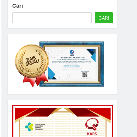
Cari
CARI