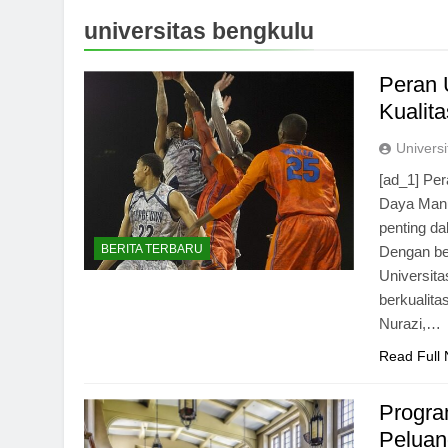
universitas bengkulu
Peran 
Kualit
Universi
[ad_1] Pe
Daya Manu
penting d
BERITA TERBARU
Dengan ber
Universita
berkualita
Nurazi,…
Read Full
Progra
Peluan