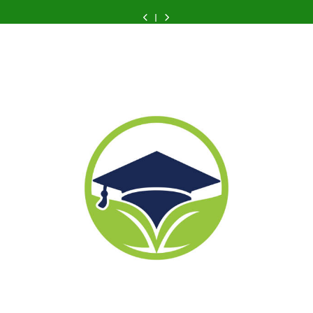
Accreditation
Graduates
PGRI
Universitas
Accreditation
Graduates
PGRI
at
of
at
of
Mahadewa
PGRI
at
of
Mahadewa
Universitas
Accreditation
Universitas
Universitas
Indonesia
Mahadewa
Universitas
Universitas
Indonesia
PGRI
at
PGRI
PGRI
for
Indonesia:
PGRI
PGRI
for
Mahadewa
Universitas
Mahadewa
Mahadewa
Higher
A
Mahadewa
Mahadewa
Higher
Indonesia:
PGRI
Indonesia
Indonesia
Education?
Guide
Indonesia
Indonesia
Education?
A
Mahadewa
Guide
Indonesia