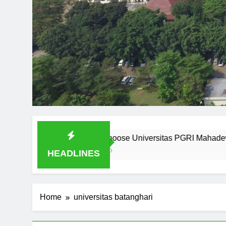
Why Choose Universitas PGRI Mahadewa Indonesia for Highe
1 Hari Ago
HEADLINES
Home
universitas batanghari