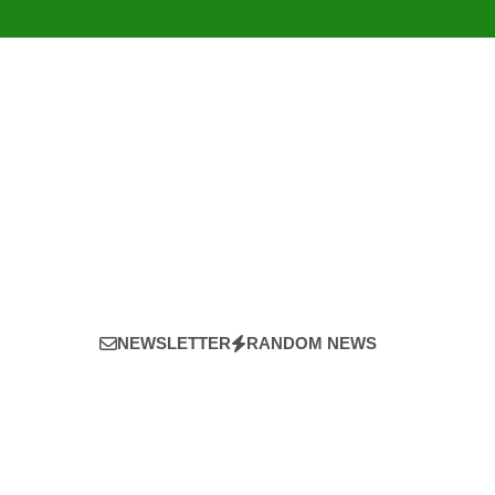
NEWSLETTER
RANDOM NEWS