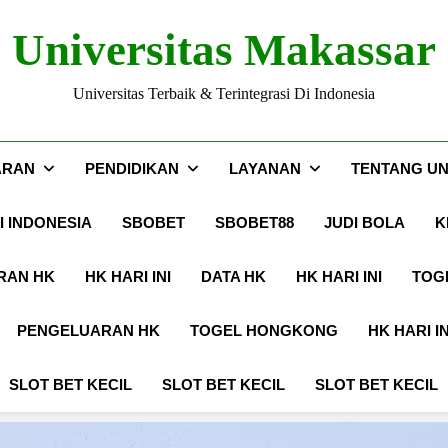
Universitas Makassar
Universitas Terbaik & Terintegrasi Di Indonesia
ARAN
PENDIDIKAN
LAYANAN
TENTANG UN
I INDONESIA
SBOBET
SBOBET88
JUDI BOLA
K
RAN HK
HK HARI INI
DATA HK
HK HARI INI
TOG
PENGELUARAN HK
TOGEL HONGKONG
HK HARI IN
SLOT BET KECIL
SLOT BET KECIL
SLOT BET KECIL