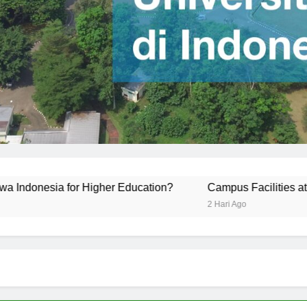
r Education?
Campus Facilities at Universitas PGRI Ma
2 Hari Ago