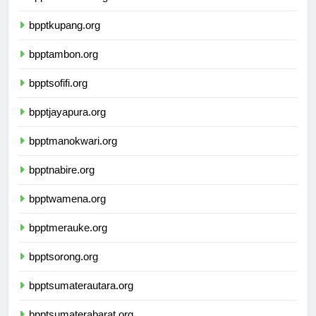
bpptkupang.org
bpptambon.org
bpptsofifi.org
bpptjayapura.org
bpptmanokwari.org
bpptnabire.org
bpptwamena.org
bpptmerauke.org
bpptsorong.org
bpptsumaterautara.org
bpptsumaterabarat.org