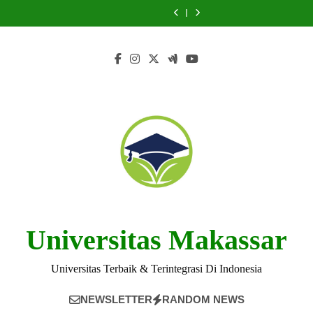
Skip
Universitas
Universitas
Accreditation
Aid
Universitas
Universitas
Accreditation
Financial
at
PGRI
PGRI
at
at
PGRI
PGRI
at
Aid
Universitas
to
Mahadewa
Mahadewa
Universitas
Universitas
Mahadewa
Mahadewa
Universitas
at
PGRI
content
Indonesia
Indonesia:
PGRI
PGRI
Indonesia
Indonesia:
PGRI
Universitas
Mahadewa
Explained
A
Mahadewa
Mahadewa
Explained
A
Mahadewa
PGRI
Indonesia
Guide
Indonesia
Indonesia
Guide
Indonesia
Mahadewa
Explained
Indonesia
Universitas Makassar
Universitas Terbaik & Terintegrasi Di Indonesia
NEWSLETTER
RANDOM NEWS