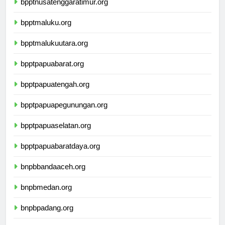
bpptnusatenggaratimur.org
bpptmaluku.org
bpptmalukuutara.org
bpptpapuabarat.org
bpptpapuatengah.org
bpptpapuapegunungan.org
bpptpapuaselatan.org
bpptpapuabaratdaya.org
bnpbbandaaceh.org
bnpbmedan.org
bnpbpadang.org