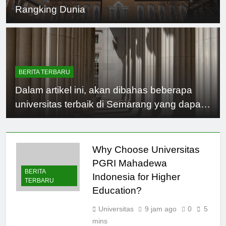
Rangking Dunia
BERITA TERBARU
Dalam artikel ini, akan dibahas beberapa
universitas terbaik di Semarang yang dapat
menjadi pilihan untuk menempuh pendidikan
tinggi, antara lain Universitas Diponegoro
(UNDIP), Universitas Negeri Semarang
Why Choose Universitas
(UNNES), Universitas Katolik Soegijapranata
PGRI Mahadewa
BERITA
(UNIKA), dan lain-lain.
Indonesia for Higher
TERBARU
Education?
Universitas
9 jam ago
0
5
mins